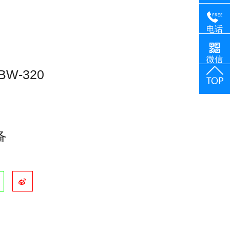
电话
微信
W-320
备