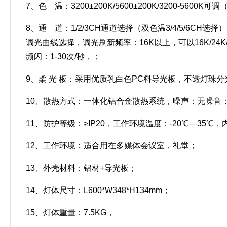
7、色 温：3200±200K/5600±200K/3200-5
8、通 道：1/2/3CH通道选择（双色温3/4/5/6CH
调光曲线选择，调光刷新频率：16K以上，可以16K/2
频闪：1-30次/秒，；
9、柔 光 板：采用优质乳白色PC料导光板，不透灯
10、散热方式：一体化铝合金散热系统，噪声：无噪音
11、防护等级：≥IP20，工作环境温度：-20℃—35
12、工作环境：适合用在多媒体会议室，礼堂；
13、外壳材料：铝材+导光板；
14、灯体尺寸：L600*W348*H134mm；
15、灯体重量：7.5KG