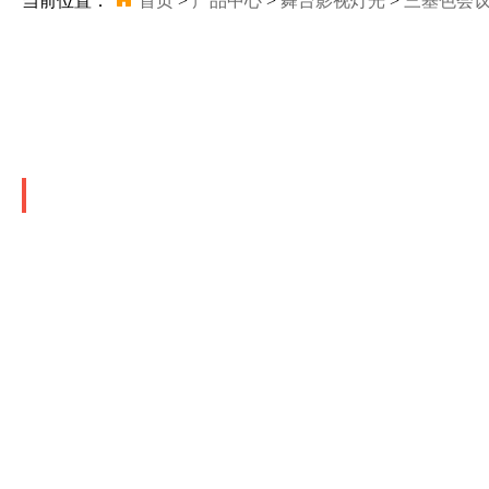
当前位置：
首页
>
产品中心
>
舞台影视灯光
>
三基色会