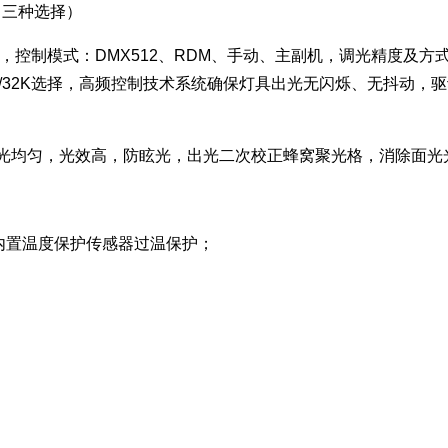
600K可调（三种选择）
选择），控制模式：DMX512、RDM、手动、主副机，调光精度及方式：
4K/32K选择，高频控制技术系统确保灯具出光无闪烁、无抖动
珠分光均匀，光效高，防眩光，出光二次校正蜂窝聚光格，消除面
；
℃，内置温度保护传感器过温保护；
，