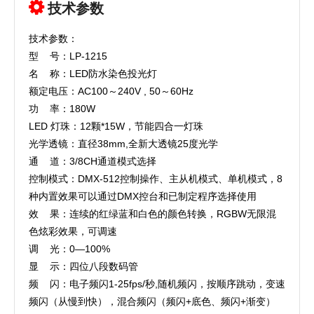
技术参数
技术参数：
型 号：LP-1215
名 称：LED防水染色投光灯
额定电压：AC100～240V , 50～60Hz
功 率：180W
LED 灯珠：12颗*15W，节能四合一灯珠
光学透镜：直径38mm,全新大透镜25度光学
通 道：3/8CH通道模式选择
控制模式：DMX-512控制操作、主从机模式、单机模式，8
种内置效果可以通过DMX控台和已制定程序选择使用
效 果：连续的红绿蓝和白色的颜色转换，RGBW无限混
色炫彩效果，可调速
调 光：0—100%
显 示：四位八段数码管
频 闪：电子频闪1-25fps/秒,随机频闪，按顺序跳动，变速
频闪（从慢到快），混合频闪（频闪+底色、频闪+渐变）